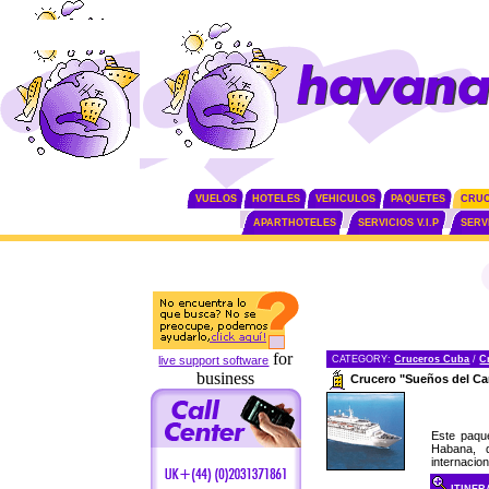
VUELOS
HOTELES
VEHICULOS
PAQUETES
CRU
APARTHOTELES
SERVICIOS V.I.P
SERV
for
live support software
CATEGORY:
Cruceros Cuba
/
C
business
Crucero "Sueños del Ca
Este paque
Habana, q
internacio