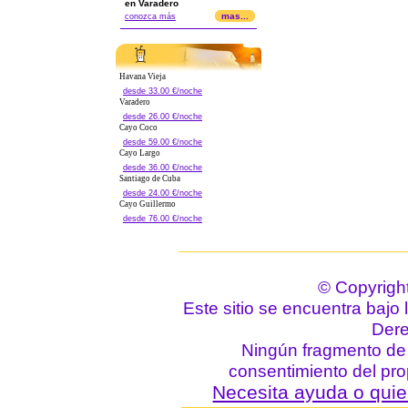
en Varadero
mas...
conozca más
Havana Vieja
desde 33.00 €/noche
Varadero
desde 26.00 €/noche
Cayo Coco
desde 59.00 €/noche
Cayo Largo
desde 36.00 €/noche
Santiago de Cuba
desde 24.00 €/noche
Cayo Guillermo
desde 76.00 €/noche
© Copyrigh
Este sitio se encuentra bajo 
Der
Ningún fragmento de e
consentimiento del pro
Necesita ayuda o quie