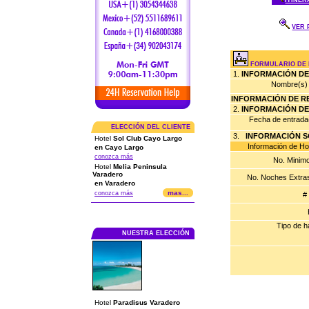
ITINER
VER 
FORMULARIO DE 
1.
INFORMACIÓN DE
Nombre(s) 
INFORMACIÓN DE R
2.
INFORMACIÓN D
Fecha de entrad
ELECCIÓN DEL CLIENTE
3.
INFORMACIÓN 
Hotel
Sol Club Cayo Largo
Información de Hosp
en Cayo Largo
conozca más
No. Minim
Hotel
Melia Peninsula
Varadero
No. Noches Extras
en Varadero
mas...
conozca más
# 
Tipo de h
NUESTRA ELECCIÓN
Hotel
Paradisus Varadero